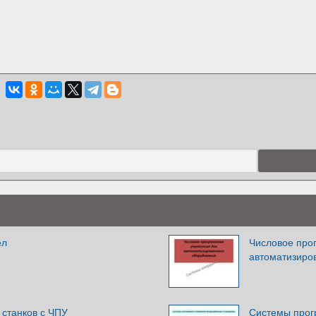
ел
Числовое про
автоматизиро
станков с ЧПУ
Системы прог