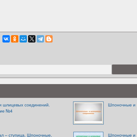
и шлицевых соединений.
Шпоночные и 
тие №4
ал – ступица. Шпоночные,
Шпоночные и 