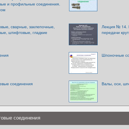
вые и профильные соединения.
гом
овые, сварные, заклепочные,
Лекция № 14.
ые, штифтовые, гладкие
передачи кру
ения
Шпоночные со
евые соединения
Валы, оси, ш
овые соединения