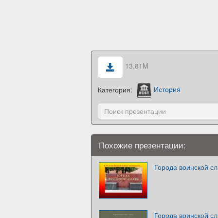
13.81M
Категория:
История
Похожие презентации:
Города воинской с
Города воинской с