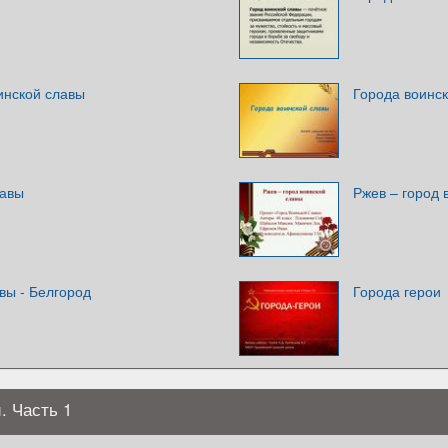
инской славы
Города воинс
лавы
Ржев – город 
вы - Белгород
Города герои
. Часть 1