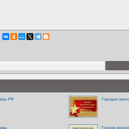
лавы РФ
Городам воин
лавы
Города воинс