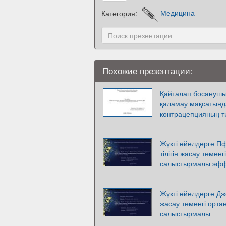
Категория:
Медицина
Похожие презентации:
Қайталап босанушы 
қаламау мақсатынд
контрацепцияның тиі
Жүкті әйелдерге П
тілігін жасау төме
салыстырмалы эффе
Жүкті әйелдерге Дж
жасау төменгі орт
салыстырмалы