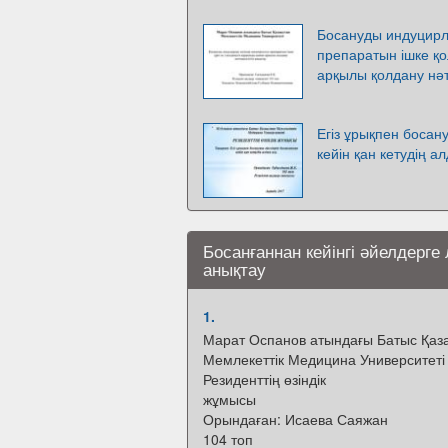
Босануды индуцирл
препаратын ішке қо
арқылы қолдану нәт
Егіз ұрықпен боса
кейін қан кетудің а
Босанғаннан кейінгі әйелдерге
анықтау
1.
Марат Оспанов атындағы Батыс Қаз
Мемлекеттік Медицина Университеті
Резиденттің өзіндік
жұмысы
Орындаған: Исаева Саяжан
104 топ