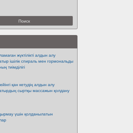
амаған жүктілікті алдын алу
тыр ішілік спираль мен гормональды
ың тиімділігі
ейінгі қан кетудің алдын алу
атырдың сыртқы массажын қолдану
лдырмау үшін қолданылатын
лар