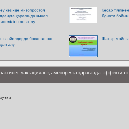
еу кезінде мизопростол
Кесар тілігін
лдануға қарағанда қынап
Донати бойынш
ижелілігін анықтау
нушы әйелдерде босанғаннан
Жатыр мойны
лдын алу
 лактинет лактациялық аменореяға қарағанда эффективтіл
ақстан