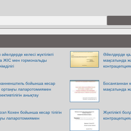
әйелдерде келесі жүктілікті
Әйелдерде қал
а ЖІС мен гормональды
мақсатында жа
мділігі
контрацепциян
фанненштиль бойынша кесар
Босанғаннан к
нгі ортаңғы лапаротомиямен
мақсатында ж
ктивтілігін анықтау
оэл Кохен бойынша кесар тілігін
Жүктілікті бо
аңғы лапаротомиямен
контрацепция