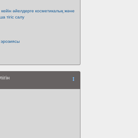
ен кейін әйелдерге косметикалық және
а тігіс салу
 эрозиясы
ігін