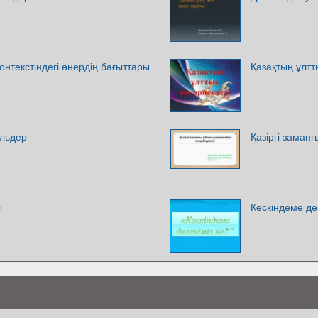
онтекстіндегі өнердің бағыттары
Қазақтың ұлтт
ильдер
Қазіргі заманғ
і
Кескіндеме де