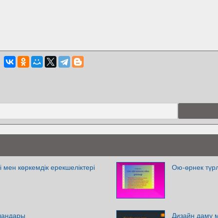
і мен көркемдік ерекшеліктері
Ою-өрнек түр
рландары
Дизайн даму 