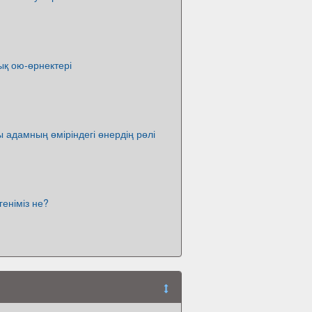
ық ою-өрнектері
ы адамның өміріндегі өнердің рөлі
геніміз не?