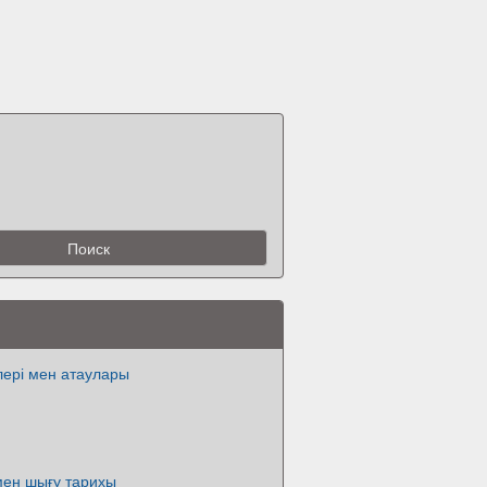
лері мен атаулары
мен шығу тарихы