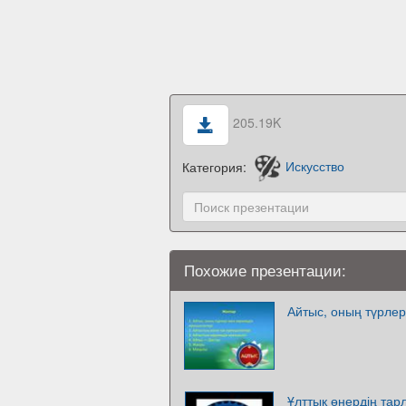
205.19K
Категория:
Искусство
Похожие презентации:
Айтыс, оның түрлер
Ұлттық өнердің та