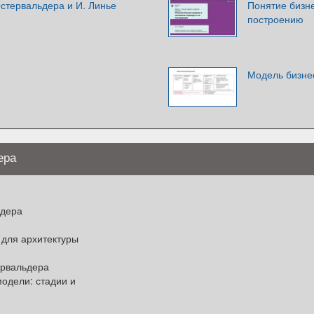
стервальдера и И. Линье
Понятие бизн
построению
Модель бизне
ера
ьдера
 для архитектуры
ервальдера
одели: стадии и