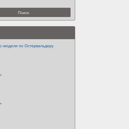
с-модели по Остервальдеру
ь
ь