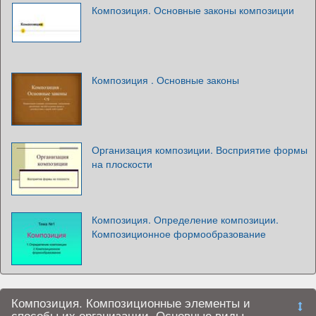
Композиция. Основные законы композиции
Композиция . Основные законы
Организация композиции. Восприятие формы
на плоскости
Композиция. Определение композиции.
Композиционное формообразование
Композиция. Композиционные элементы и
способы их организации. Основные виды