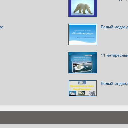
де
Белый медве
11 интересны
Белый медве