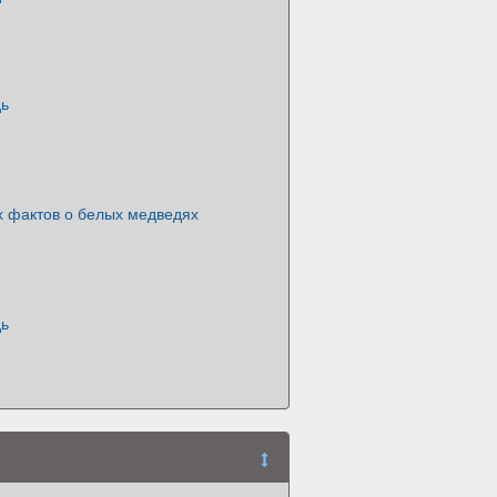
дь
х фактов о белых медведях
дь