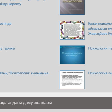
інде көрсету
ретінде
Қазақ психоло
айналысып жүр
Жарықбаев Құ
у тарихы
Психология пә
втың “Психология” ғылымына
Психология ғ
зақстандағы даму жолдары