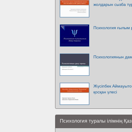
жолдарын сызба түр
Психология ғылым 
Психологиянын дам
Жүсіпбек Аймауыто
қосқан үлесі
Психология туралы ілімнің Қа