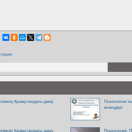
стория
ілімнің Қазақстандағы даму
Психология ғ
кезеңдері
ілімнің Қазақстандағы даму
Психология. 