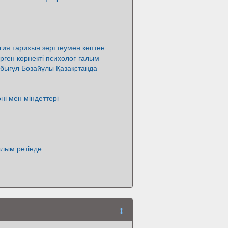
гия тарихын зерттеумен көптен
ген көрнекті психолог-ғалым
бығұл Бозайұлы Қазақстанда
ні мен міндеттері
ылым ретінде