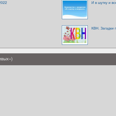
2022
И в шутку и в
КВН. Загадки 
ивых»)