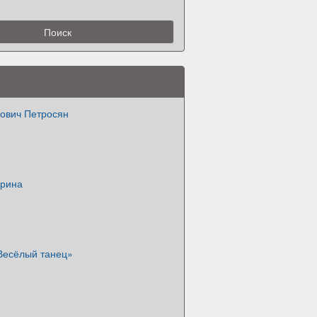
нович Петросян
орина
Весёлый танец»