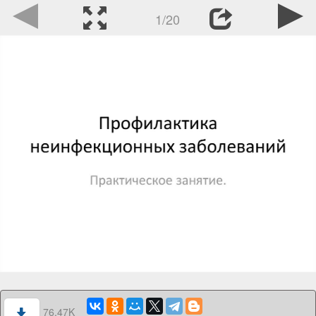
1/20
76.47K