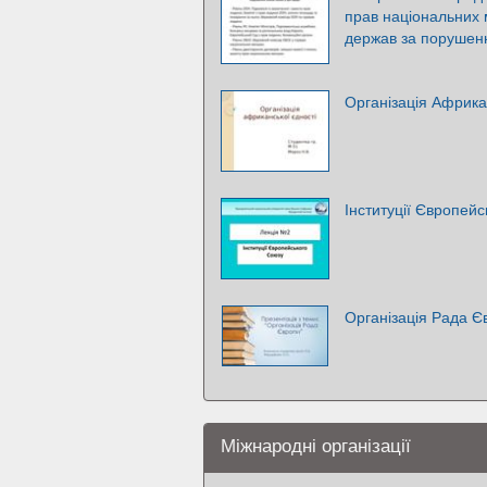
прав національних 
держав за порушенн
Організація Африка
Інституції Європей
Організація Рада Є
Міжнародні організації