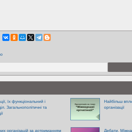
во
ції, їх функціональний і
Найбільш вплив
іл. Загальнополітичні та
організації
ії
их організацій за дотриманням
Дебати. Міжна