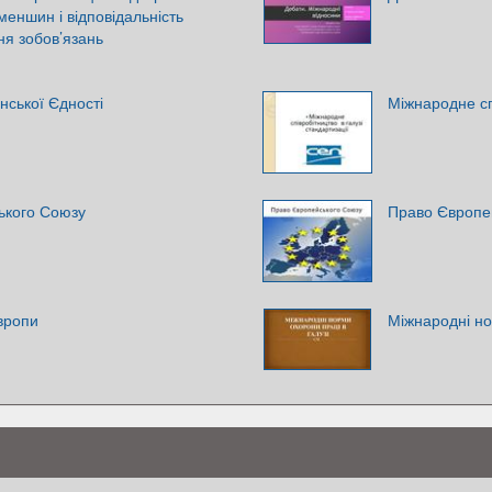
меншин і відповідальність
я зобов’язань
нської Єдності
Міжнародне спі
ського Союзу
Право Європей
вропи
Міжнародні но