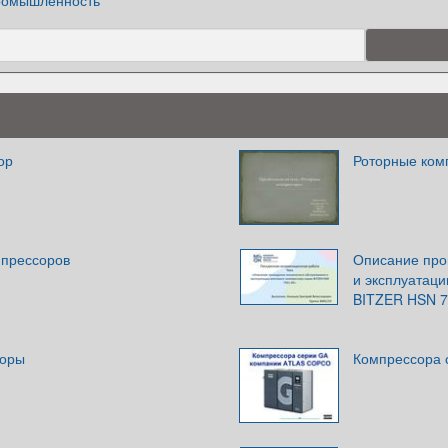
омышленность
ор
Роторные ком
мпрессоров
Описание про
и эксплуатаци
BITZER HSN 7
соры
Компрессора