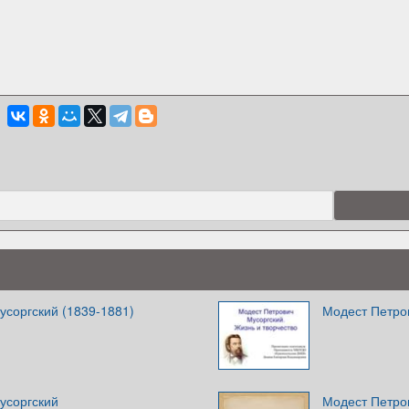
усоргский (1839-1881)
Модест Петров
усоргский
Модест Петро