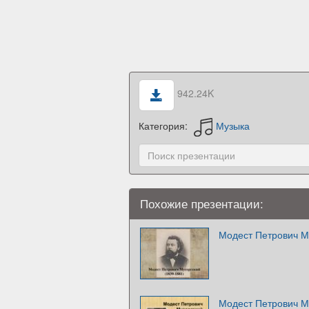
942.24K
Категория:
Музыка
Похожие презентации:
Модест Петрович М
Модест Петрович М