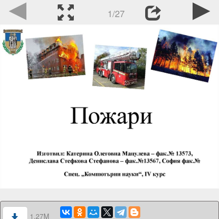
1/27
1.27M