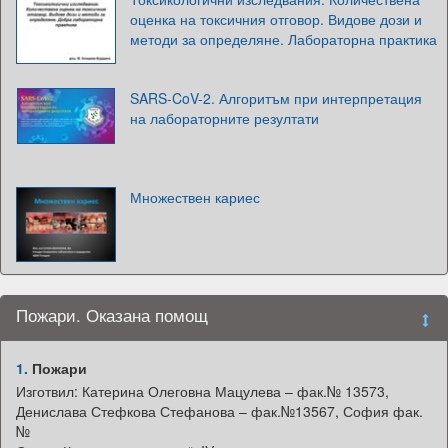
оценка на токсичния отговор. Видове дози и
методи за определяне. Лабораторна практика
SARS-CoV-2. Алгоритъм при интерпретация
на лабораторните резултати
Множествен кариес
Пожари. Оказана помощ
1.
Пожари
Изготвил: Катерина Олеговна Мацулева – фак.№ 13573,
Денислава Стефкова Стефанова – фак.№13567, София фак.
№