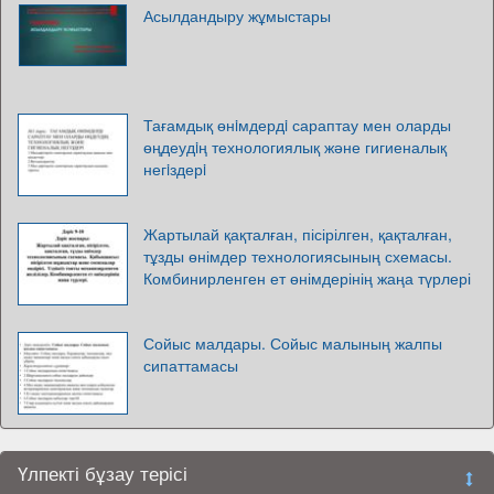
Асылдандыру жұмыстары
Тағамдық өнiмдердi сараптау мен оларды
өңдеудiң технологиялық және гигиеналық
негiздерi
Жартылай қақталған, пісірілген, қақталған,
тұзды өнімдер технологиясының схемасы.
Комбинирленген ет өнімдерінің жаңа түрлері
Сойыс малдары. Сойыс малының жалпы
сипаттамасы
Үлпекті бұзау терісі