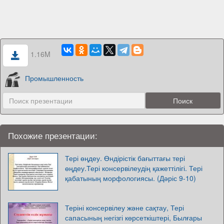
1.16M
Промышленность
Похожие презентации:
Тері өңдеу. Өндірістік бағыттағы тері
өңдеу.Тері консервілеудің қажеттілігі. Тері
қабатының морфологиясы. (Дәріс 9-10)
Теріні консервілеу және сақтау, Тері
сапасының негізгі көрсеткіштері, Былғары