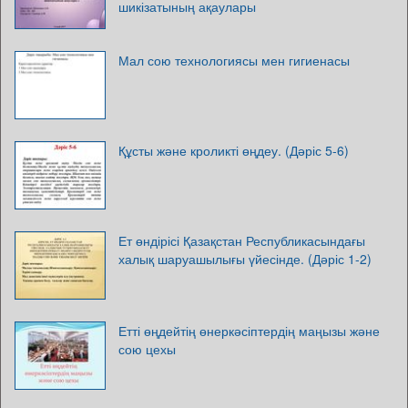
шикізатының ақаулары
Мал сою технологиясы мен гигиенасы
Құсты және кроликті өңдеу. (Дәріс 5-6)
Ет өндірісі Қазақстан Республикасындағы
халық шаруашылығы үйесінде. (Дәріс 1-2)
Етті өңдейтің өнеркәсіптердің маңызы және
сою цехы