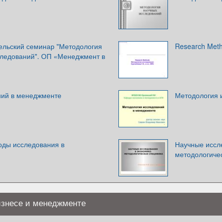
ельский семинар "Методология
Research Met
ледований". ОП «Менеджмент в
ний в менеджменте
Методология 
оды исследования в
Научные иссл
методологиче
изнесе и менеджменте