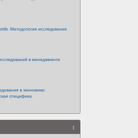
hods. Методология исследования
исследований в менеджменте
едования в экономике:
ская специфика