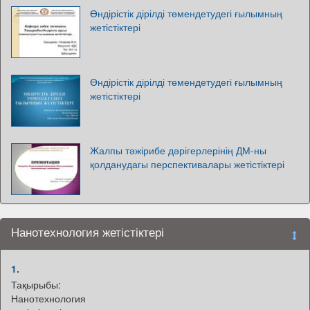
Өндірістік дірілді төмендетудегі ғылымның
жетістіктері
Өндірістік дірілді төмендетудегі ғылымның
жетістіктері
Жалпы тәжірибе дәрігерлерінің ДМ-ны
қолданудагы перспективалары жетістіктері
Нанотехнология жетістіктері
1.
Тақырыбы:
Нанотехнология