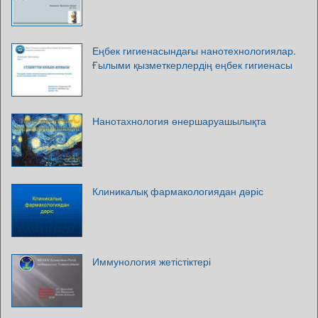
Еңбек гигиенасындағы нанотехнологиялар.
Ғылыми қызметкерлердің еңбек гигиенасы
Нанотахнология өнершаруашылықта
Клиникалық фармакологиядан дәріс
Иммунология жетістіктері