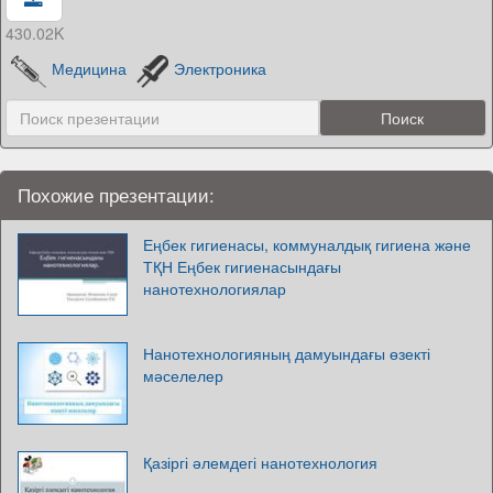
430.02K
Медицина
Электроника
Похожие презентации:
Еңбек гигиенасы, коммуналдық гигиена және
ТҚН Еңбек гигиенасындағы
нанотехнологиялар
Нанотехнологияның дамуындағы өзекті
мәселелер
Қазіргі әлемдегі нанотехнология