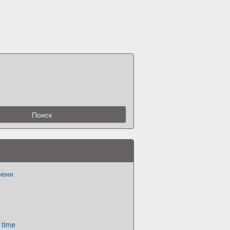
мени
 time