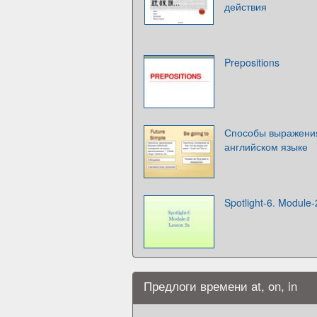
действия
Prepositions
Способы выражения
английском языке
Spotlight-6. Module
Предлоги времени at, on, in