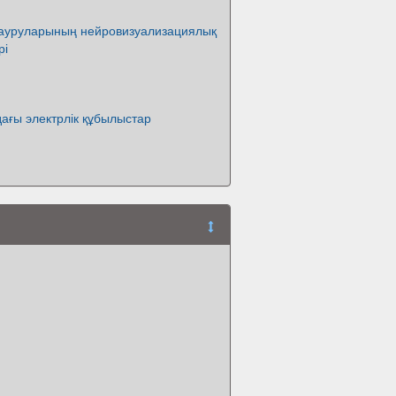
 ауруларының нейровизуализациялық
рі
ағы электрлік құбылыстар