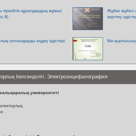
 тіркейтін құралдардың жұмыс
Жұйке жұйесі
іс 8)
зерттеу әдісте
лық сигналдарды өңдеу әдістері
Ми қыртысынд
торлық белсенділігі. Электроэнцефалография
 халықаралық университеті
 электорлық
ия