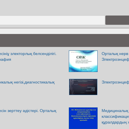
ініұ электорлық белсенділігі.
Орталық нерв ж
рафия
Электроэнце
икалық негізі,диагностикалық
Электроэнцеф
сін зерттеу әдістері. Орталық
Медициналық 
классификаци
құралдардың ж