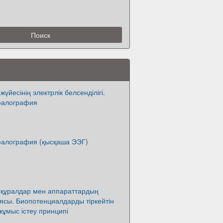
үйесінің электрлік белсенділігі.
фалография
алография (қысқаша ЭЭГ)
құралдар мен аппараттардың
ясы. Биопотенциалдарды тіркейтін
ұмыс істеу принципі