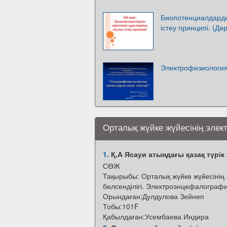
Биопотенциалдарды
істеу принципі. (Дәр
Электрофизиология
Орталық жүйке жүйесінің элек
1.
Қ.А Ясауи атындағы қазақ түрік
СӨЖ
Тақырыбы: Орталық жүйке жүйесінің
белсенділігі. Электроэнцефалограф
Орындаған:Дулдулова Зейнеп
Тобы:101F
Қабылдаған:Усембаева Индира