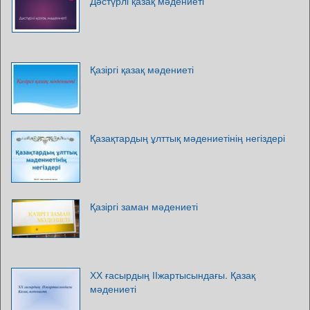
Дәстүрлі қазақ мәдениеті
Қазіргі қазақ мәдениеті
Қазақтардың ұлттық мәдениетінің негіздері
Қазіргі заман мәдениеті
ХХ ғасырдың ІІжартысындағы. Қазақ
мәдениеті