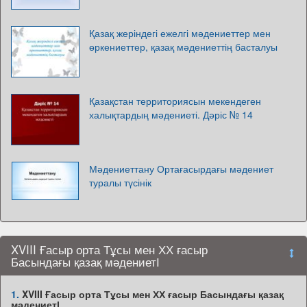
Қазақ жеріндегі ежелгі мәдениеттер мен
өркениеттер, қазақ мәдениеттің басталуы
Қазақстан территориясын мекендеген
халықтардың мәдениеті. Дәріс № 14
Мәдениеттану Ортағасырдағы мәдениет
туралы түсінік
XVIII Ғасыр орта Тұсы мен ХХ ғасыр
Басындағы қазақ мәдениетІ
1.
XVIII Ғасыр орта Тұсы мен ХХ ғасыр Басындағы қазақ
мәдениетІ