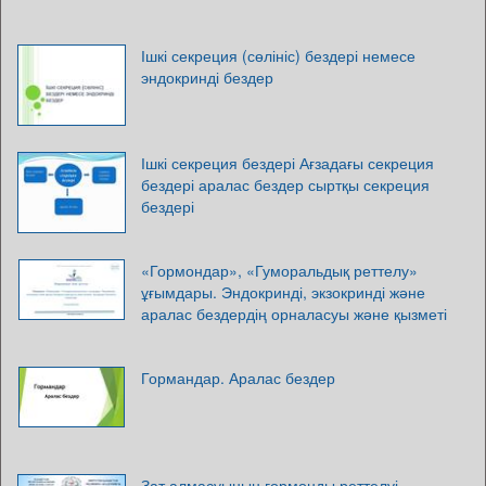
Ішкі секреция (сөлініс) бездері немесе
эндокринді бездер
Ішкі секреция бездері Ағзадағы секреция
бездері аралас бездер сыртқы секреция
бездері
«Гормондар», «Гуморальдық реттелу»
ұғымдары. Эндокринді, экзокринді және
аралас бездердің орналасуы және қызметі
Гормандар. Аралас бездер
Зат алмасуының гормонды реттелуі