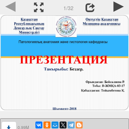
1/32
0.99M