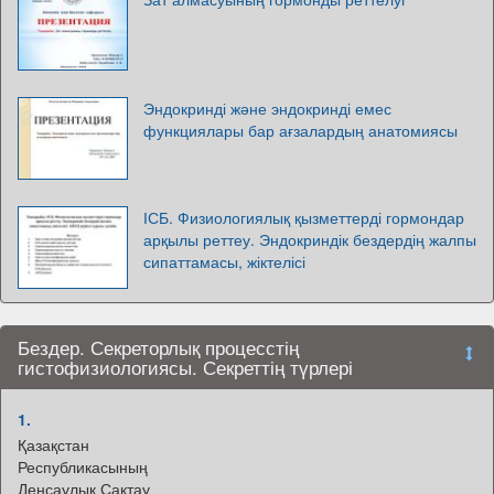
Эндокринді және эндокринді емес
функциялары бар ағзалардың анатомиясы
ІСБ. Физиологиялық қызметтерді гормондар
арқылы реттеу. Эндокриндік бездердің жалпы
сипаттамасы, жіктелісі
Бездер. Секреторлық процесстің
гистофизиологиясы. Секреттің түрлері
1.
Қазақстан
Республикасының
Денсаулық Сақтау