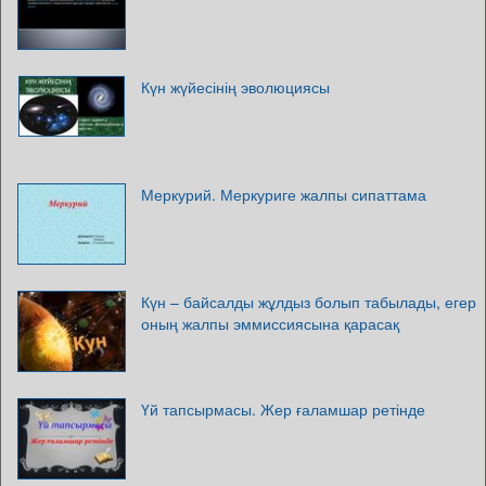
Күн жүйесінің эволюциясы
Меркурий. Меркуриге жалпы сипаттама
Күн – байсалды жұлдыз болып табылады, егер
оның жалпы эммиссиясына қарасақ
Үй тапсырмасы. Жер ғаламшар ретінде