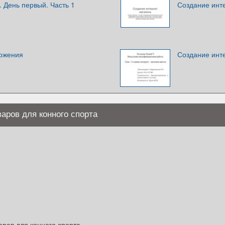
 День первый. Часть 1
Создание инт
ожения
Создание инте
варов для конного спорта
аров для конного спорта.