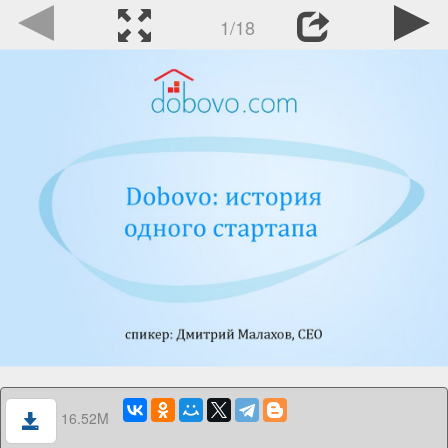
1/18
16.52M