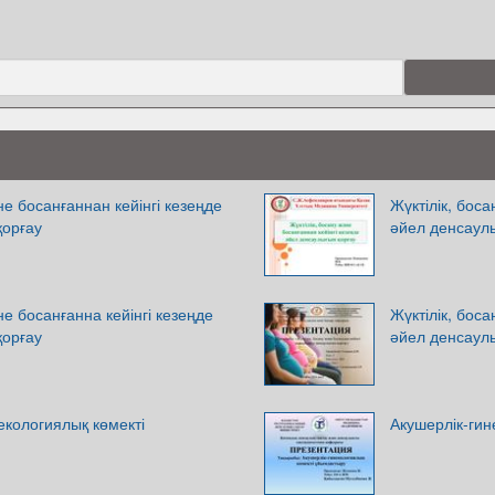
не босанғаннан кейінгі кезеңде
Жүктілік, боса
қорғау
әйел денсаул
не босанғанна кейінгі кезеңде
Жүктілік, боса
қорғау
әйел денсаул
екологиялық көмекті
Акушерлік-гин