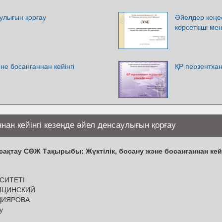
улығын қорғау
Әйелдер кеңес
көрсеткіші м
әне босанғаннан кейінгі
ҚР перзентха
ннан кейінгі кезеңде әйел денсаулығын қорғау
ақтау СӨЖ Тақырыбы: Жүктілік, босану және босанғаннан кейі
СИТЕТІ
ИЦИНСКИЙ
ДИЯРОВА
у