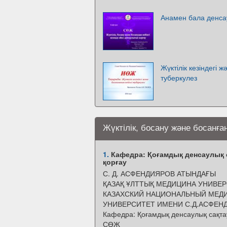
Анамен бала денса
Жүктілік кезіндегі ж
туберкулез
Жүктілік, босану және босанға
1.
Кафедра: Қоғамдық денсаулық с
қорғау
С. Д. АСФЕНДИЯРОВ АТЫНДАҒЫ
ҚАЗАҚ ҰЛТТЫҚ МЕДИЦИНА УНИВЕР
КАЗАХСКИЙ НАЦИОНАЛЬНЫЙ МЕД
УНИВЕРСИТЕТ ИМЕНИ С.Д.АСФЕН
Кафедра: Қоғамдық денсаулық сақта
СӨЖ