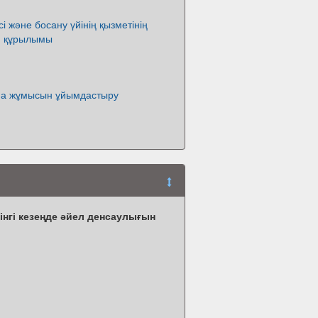
і және босану үйінің қызметінің
ен құрылымы
на жұмысын ұйымдастыру
нгі кезеңде әйел денсаулығын