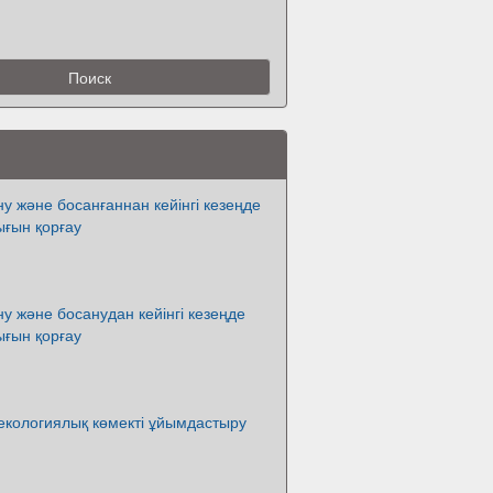
ну және босанғаннан кейінгі кезеңде
ығын қорғау
ну және босанудан кейінгі кезеңде
ығын қорғау
екологиялық көмекті ұйымдастыру