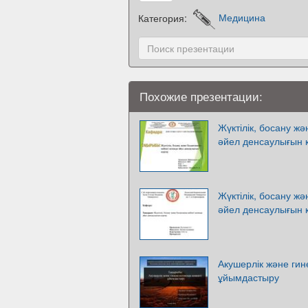
Категория:
Медицина
Похожие презентации:
Жүктілік, босану жә
әйел денсаулығын 
Жүктілік, босану жә
әйел денсаулығын 
Акушерлік және гин
ұйымдастыру