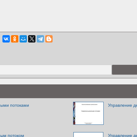
ными потоками
Управление д
ным потоком
Управление д