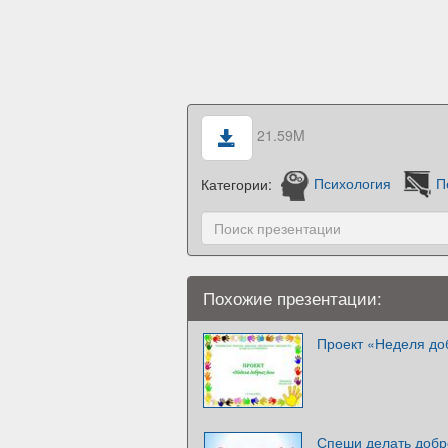
21.59M
Категории:
Психология
П
Похожие презентации:
Проект «Неделя до
Спеши делать добр