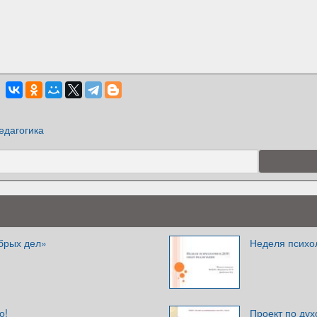
едагогика
брых дел»
Неделя психо
о!
Проект по ду