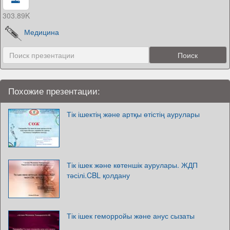
303.89K
Медицина
Похожие презентации:
Тік ішектің және артқы өтістің аурулары
Тік ішек және көтеншік аурулары. ЖДП
тәсілі.CBL қолдану
Тік ішек геморройы және анус сызаты