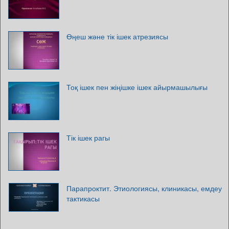
Өңеш және тік ішек атрезиясы
Тоқ ішек пен жіңішке ішек айырмашылығы
Тік ішек рагы
Парапроктит. Этиологиясы, клиникасы, емдеу
тактикасы