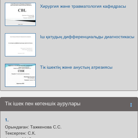
Хирургия және травматология кафедрасы
Іш қатудың дифференциальды диагностикасы
Тік ішектің және анустың атрезиясы
Тік ішек пен көтеншік аурулары
1.
Орындаған: Тажкенова С.С.
Тексерген: С.К.