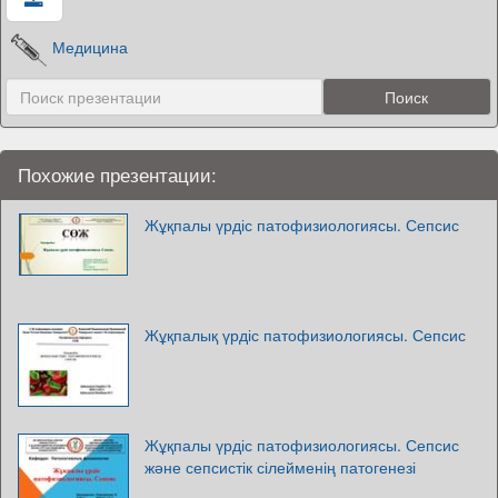
Медицина
Похожие презентации:
Жұқпалы үрдіс патофизиологиясы. Сепсис
Жұқпалық үрдіс патофизиологиясы. Сепсис
Жұқпалы үрдіс патофизиологиясы. Сепсис
және сепсистік сілейменің патогенезі