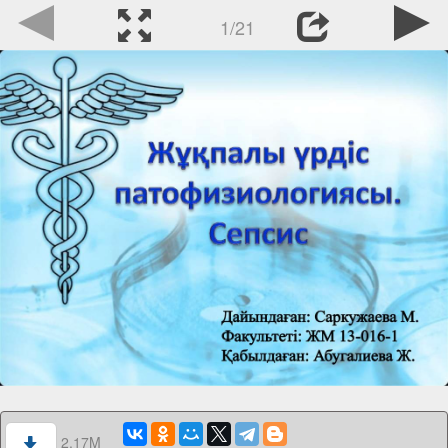
1/21
2.17M