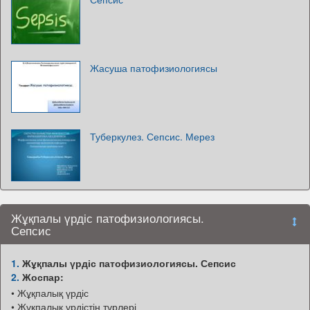
Жасуша патофизиологиясы
Туберкулез. Сепсис. Мерез
Жұқпалы үрдіс патофизиологиясы.
Сепсис
1.
Жұқпалы үрдіс патофизиологиясы. Сепсис
2.
Жоспар:
• Жұқпалық үрдіс
• Жұқпалық үрдістің түрлері