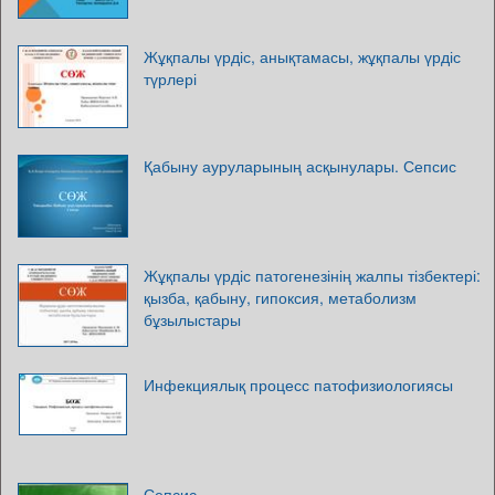
Жұқпалы үрдіс, анықтамасы, жұқпалы үрдіс
түрлері
Қабыну ауруларының асқынулары. Сепсис
Жұқпалы үрдіс патогенезінің жалпы тізбектері:
қызба, қабыну, гипоксия, метаболизм
бұзылыстары
Инфекциялық процесс патофизиологиясы
Сепсис