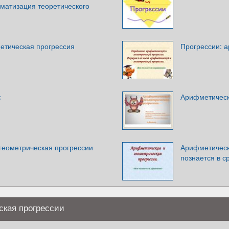
матизация теоретического
етическая прогрессия
Прогрессии: 
с
Арифметическ
геометрическая прогрессии
Арифметическ
познается в с
ская прогрессии