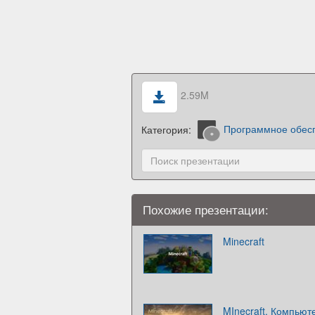
2.59M
Категория:
Программное обес
Похожие презентации:
Minecraft
MInecraft. Компьют