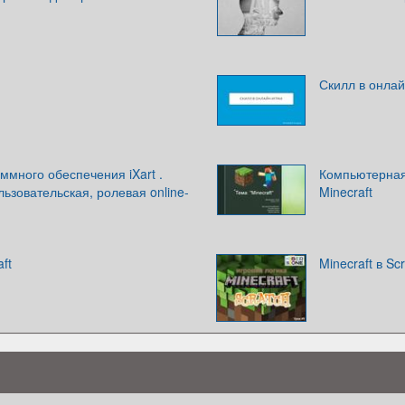
Скилл в онлай
ммного обеспечения iXart .
Компьютерная
ьзовательская, ролевая online-
Minecraft
ft
Minecraft в Sc