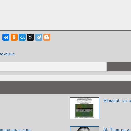
печение
Minecraft как
ерная инди-игра
AI. Понятие и