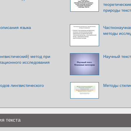
теоретические
природы текс
 описания языка
Частнонаучна
методы иссле
нгвистический) метод при
Научный текст
тационного исследования
одов лингвистического
Методы стили
я текста