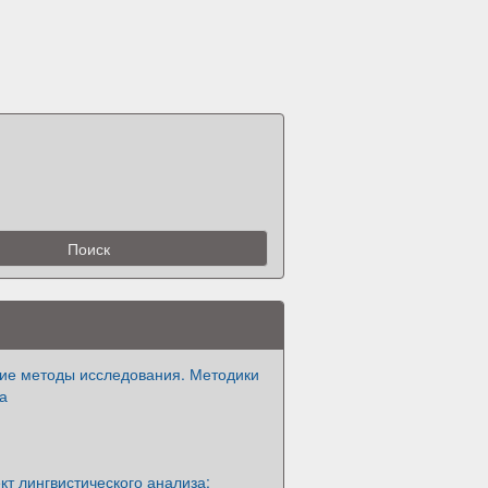
кие методы исследования. Методики
а
ект лингвистического анализа: