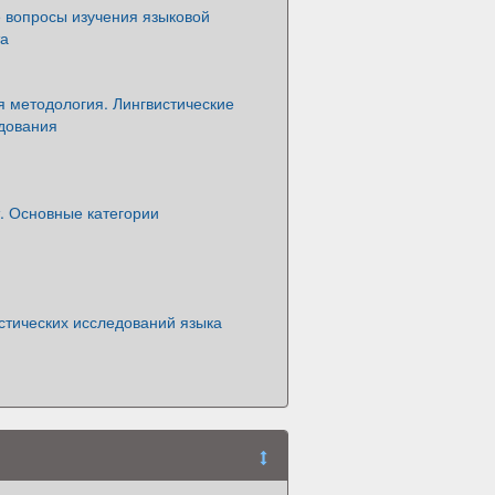
 вопросы изучения языковой
та
я методология. Лингвистические
дования
. Основные категории
стических исследований языка