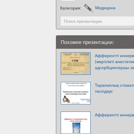
Категория:
Медицина
Похожие презентации:
Афферентті иннерва
(жергілікті анестет
адсорбциялаушы за
Терапиялық стомат
тәсілдері
Афферентті иннерва