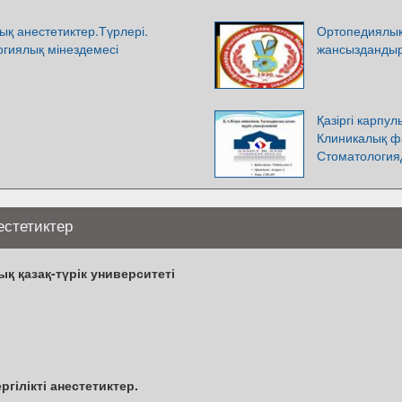
қ анестетиктер.Түрлері.
Ортопедиялық
гиялық мінездемесі
жансызданды
Қазіргі карпул
Клиникалық ф
Стоматологияд
естетиктер
қ қазақ-түрік университеті
ілікті анестетиктер.