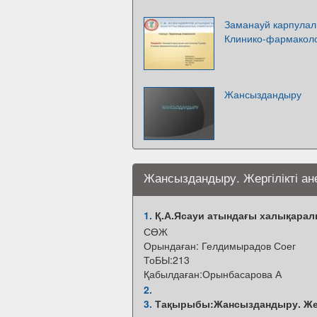
Заманауй карпулалы
Клинико-фармаколо
Жансыздандыру
Жансыздандыру. Жергілікті ан
1.
Қ.А.Ясауи атындағы халықаралы
СӨЖ
Орындаған: Гелдимырадов Соег
ТоБЫ:213
Қабылдаған:Орынбасарова А
2.
3.
Тақырыбы:Жансыздандыру. Жерг