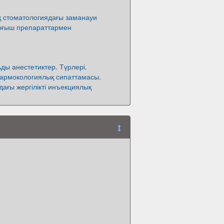
 стоматологиядағы заманауи
рғыш препараттармен
ьды анестетиктер. Түрлері.
армокологиялық сипаттамасы.
ағы жергілікті инъекциялық