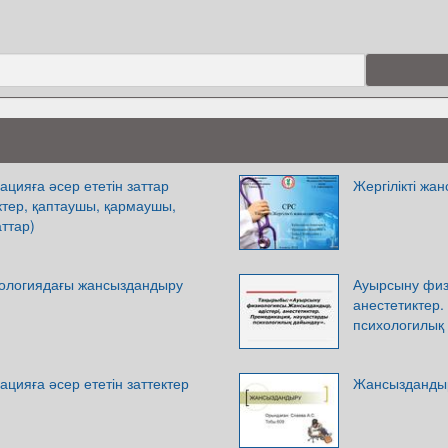
цияға әсер ететін заттар
Жергілікті жа
иктер, қаптаушы, қармаушы,
ттар)
ологиядағы жансыздандыру
Ауырсыну физ
анестетиктер.
психологилық
цияға әсер ететін заттектер
Жансызданды