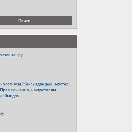
нсыздандыру
иологиясы.Жансыздандыр, әдістері,
 Премедикация, науқастарды
 дайындау
ру