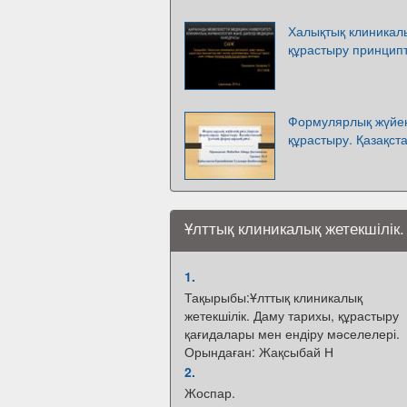
Халықтық клиникалы
құрастыру принципт
Формулярлық жүйен
құрастыру. Қазақст
Ұлттық клиникалық жетекшілік
1.
Тақырыбы:Ұлттық клиникалық
жетекшілік. Даму тарихы, құрастыру
қағидалары мен ендіру мәселелері.
Орындаған: Жақсыбай Н
2.
Жоспар.