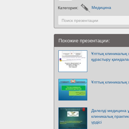
Категория:
Медицина
Похожие презентации:
Ұлттық клиникалық 
құрастыру қағидала
Ұлттық клиникалық 
Дәлелді медицина ұ
клиникалық практи
үрдісі