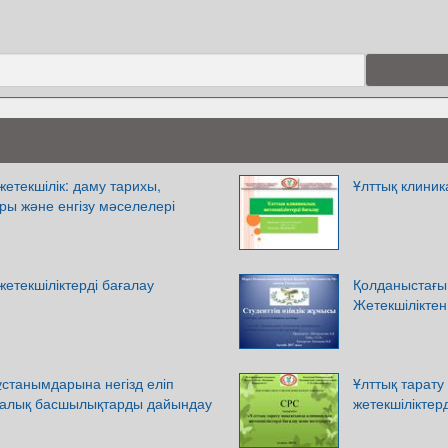
жетекшілік: даму тарихы,
Ұлттық клиник
ры және енгізу мәселелері
жетекшіліктерді бағалау
Қолданыстағы
Жетекшілікте
станымдарына негізд еліп
Ұлттық тарату
калық басшылықтарды дайындау
жетекшіліктер