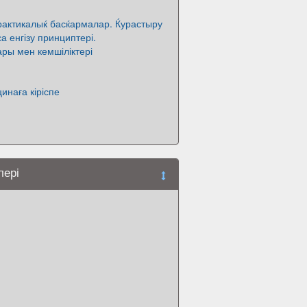
рактикалыќ басќармалар. Ќурастыру
а енгізу принциптері.
ры мен кемшіліктері
инаға кіріспе
лері