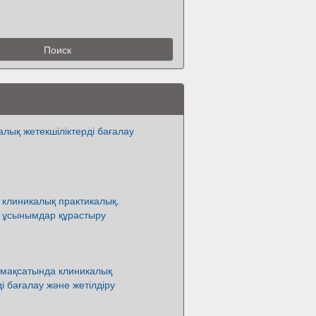
алық жетекшіліктерді бағалау
 клиникалық практикалық.
н ұсынымдар құрастыру
 мақсатында клиникалық
ді бағалау және жетілдіру