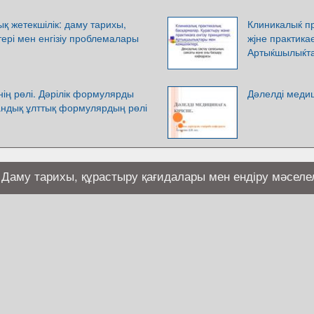
қ жетекшілік: даму тарихы,
Клиникалыќ п
ері мен енгізіу проблемалары
жјне практикає
Артыќшылыќта
ің рөлі. Дәрілік формулярды
Дәлелді медиц
андық ұлттық формулярдың рөлі
. Даму тарихы, құрастыру қағидалары мен ендіру мәселе