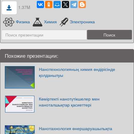
1.37M
Физика
Химия
Электроника
Похожие презентации:
Нанотехнологияның химия өндірісінде
қолданылуы
Көміртекті нанотүтікшелер мен
наноталшықтар қасиеттері
Нанотахнология өнершаруашылықта