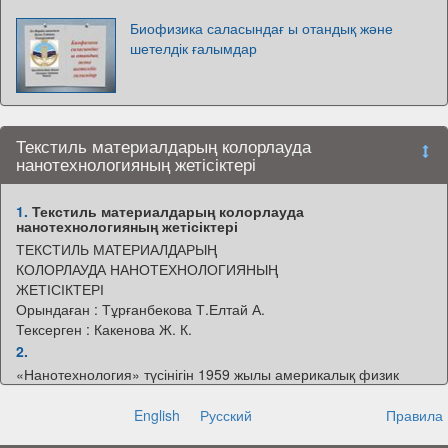
Биофизика саласындағ ы отандық және
шетелдік ғалымдар
Текстиль материалдарың колорлауда
нанотехнологияның жетісіктері
1.
Текстиль материалдарың колорлауда
нанотехнологияның жетісіктері
ТЕКСТИЛЬ МАТЕРИАЛДАРЫҢ
КОЛОРЛАУДА НАНОТЕХНОЛОГИЯНЫҢ
ЖЕТІСІКТЕРІ
Орындаған : Тұрғанбекова Т.Елтай А.
Тексерген : Какенова Ж. К.
2.
«Нанотехнология» түсінігін 1959 жылы америкалық физик
Ричард Фейман енгізді. Нанобөлшектер өлшемділігі 0,1ден
100 нм аралығында жүреді. Нанотехнологияларды
English
Русский
Правила
атомдар, молекулалар және өте аз өлшемдегі бөлшектердің