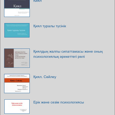
Киял
Қиял туралы түсінік
Қиялдың жалпы сипаттамасы және оның
психологиялық әрекеттегі рөлі
Қиял. Сөйлеу
Ерік және сезім психологиясы