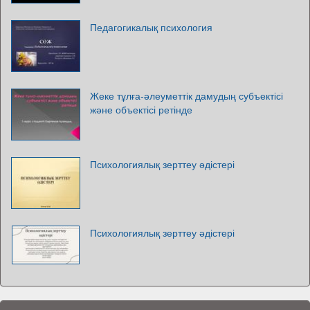
Педагогикалық психология
Жеке тұлға-әлеуметтік дамудың субъектісі
және объектісі ретінде
Психологиялық зерттеу әдістері
Психологиялық зерттеу әдістері