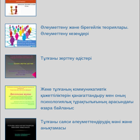
Әлеуметтену және бірегейлік теориялары.
Әлеуметтену кезеңдері
Тұлғаны зерттеу әдістері
Жеке тұлғаның коммуникативтік
қажеттіліктерін қанағаттандыру мен оның
психологиялық тұрақтылығының арасындағы
өзара байланыс
Тұлғаны саяси әлеуметтендірудің мәні және
анықтамасы