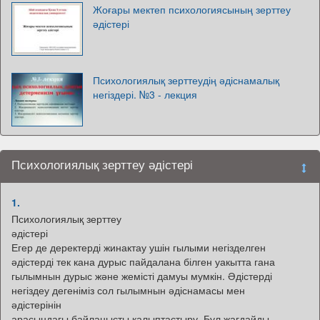
Жоғары мектеп психологиясының зерттеу
әдістері
Психологиялық зерттеудің әдіснамалық
негіздері. №3 - лекция
Психологиялық зерттеу әдістері
1.
Психологиялық зерттеу
әдістері
Егер де деректерді жинактау ушін гылыми негізделген
әдістерді тек кана дурыс пайдалана білген уакытта гана
гылымнын дурыс және жемісті дамуы мумкін. Әдістерді
негіздеу дегеніміз сол гылымнын әдіснамасы мен
әдістерінін
арасындагы байланысты калыптастыру. Бул жағдайды