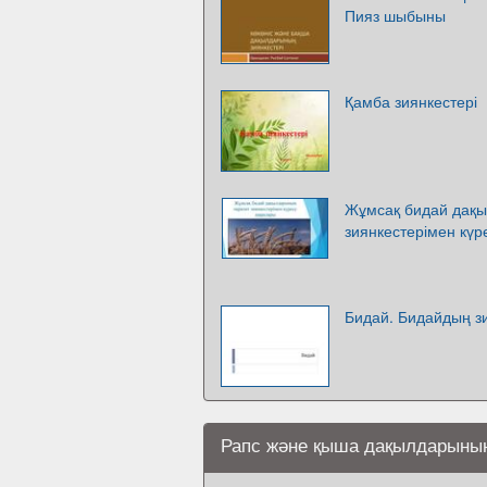
Пияз шыбыны
Қамба зиянкестері
Жұмсақ бидай дақ
зиянкестерімен кү
Бидай. Бидайдың зи
Рапс және қыша дақылдарының