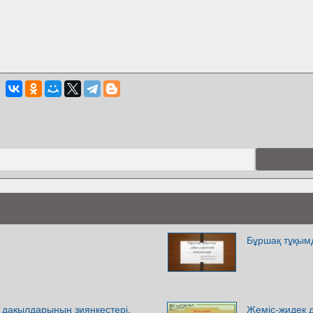
Бұршақ тұқым
 дақылдарының зиянкестері.
Жеміс-жидек 