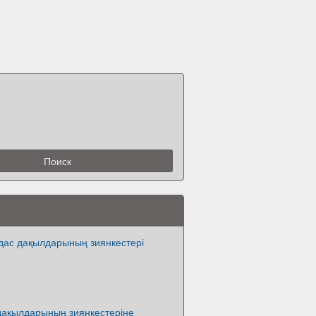
дас дақылдарының зиянкестері
дақылдарының зиянкестеріне