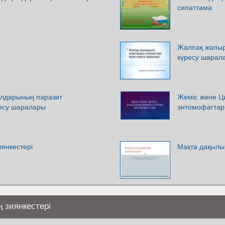
сипаттама
Жалпақ жапыр
күресу шарал
ылдарының паразит
Жеміс және Ци
ресу шаралары
энтомофагта
янкестері
Мақта дақылы
 зиянкестері