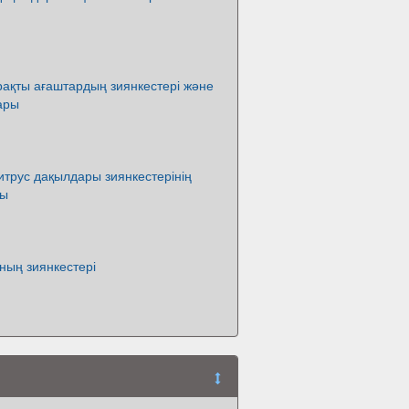
ақты ағаштардың зиянкестері және
ары
трус дақылдары зиянкестерінің
ры
ның зиянкестері