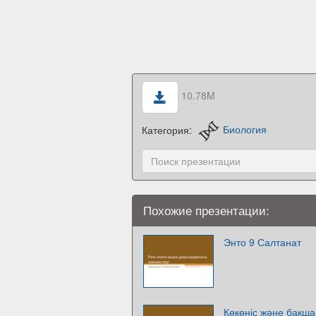
10.78M
Категория:
Биология
Похожие презентации:
Энто 9 Салтанат
Көкөніс және бақша