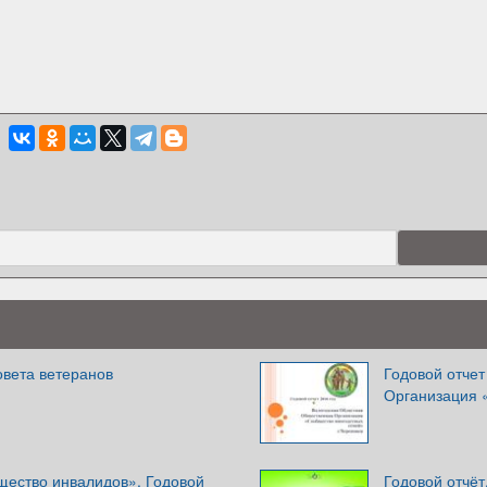
овета ветеранов
Годовой отчет
Организация 
щество инвалидов». Годовой
Годовой отчёт