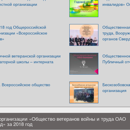
естной организации
инвалидов» Ом
018 год Общероссийской
Общественная
низации «Всероссийское
труда, Воору
в»
органов Сверд
ичной ветеранской организации
Общественное
аторной школы – интерната
Публичный отч
. Всероссийское общество
Бескозобовск
организация
организации «Общество ветеранов войны и труда ОАО
» за 2018 год