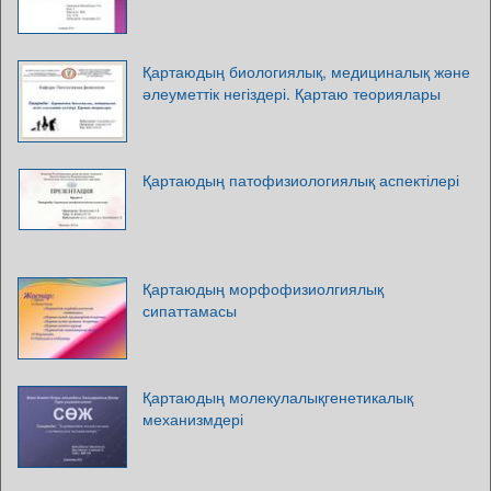
Қартаюдың биологиялық, медициналық және
әлеуметтік негіздері. Қартаю теориялары
Қартаюдың патофизиологиялық аспектілері
Қартаюдың морфофизиолгиялық
сипаттамасы
Қартаюдың молекулалықгенетикалық
механизмдері