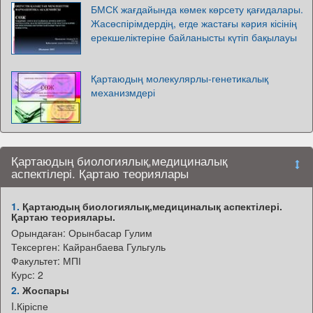
БМСК жағдайында көмек көрсету қағидалары.
Жасөспірімдердің, егде жастағы кәрия кісінің
ерекшеліктеріне байланысты күтіп бақылауы
Қартаюдың молекулярлы-генетикалық
механизмдері
Қартаюдың биологиялық,медициналық
аспектілері. Қартаю теориялары
1.
Қартаюдың биологиялық,медициналық аспектілері.
Қартаю теориялары.
Орындаған: Орынбасар Гулим
Тексерген: Кайранбаева Гульгуль
Факультет: МПІ
Курс: 2
2.
Жоспары
I.Кіріспе