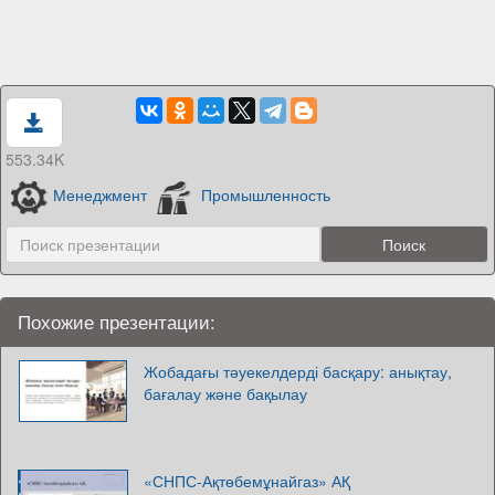
553.34K
Менеджмент
Промышленность
Похожие презентации:
Жобадағы тәуекелдерді басқару: анықтау,
бағалау және бақылау
«СНПС-Ақтөбемұнайгаз» АҚ