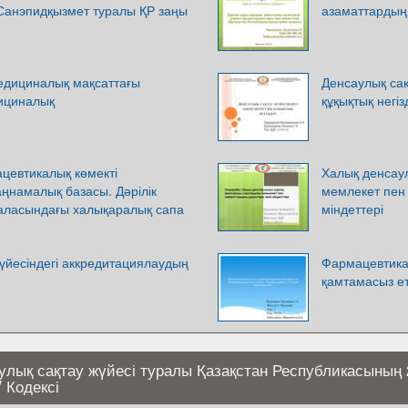
 Санэпидқызмет туралы ҚР заңы
азаматтардың 
медициналық мақсаттағы
Денсаулық сақ
ициналық
құқықтық негіз
цевтикалық көмекті
Халық денсаул
ңнамалық базасы. Дәрілік
мемлекет пен
аласындағы халықаралық сапа
міндеттері
үйесіндегі аккредитациялаудың
Фармацевтикал
қамтамасыз е
улық сақтау жүйесі туралы Қазақстан Республикасының 
 Кодексі