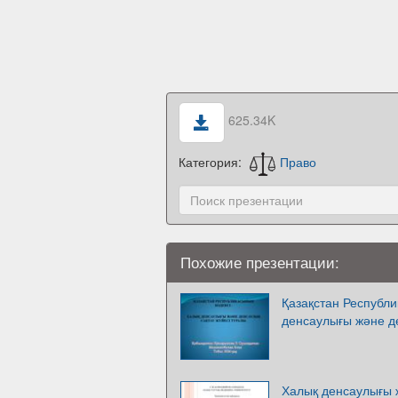
625.34K
Категория:
Право
Похожие презентации:
Қазақстан Республи
денсаулығы және де
Халық денсаулығы ж