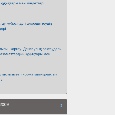
құқықтары мен міндеттері
тау жүйесіндегі аккредиттеудің
дері
ығын қорғау. Денсаулық сақтаудағы
 азаматтардың құқықтары мен
ық қызметті нормативті-құқықтық
ту
2009