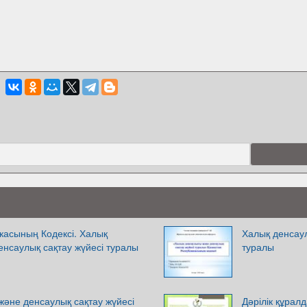
касының Кодексі. Халық
Халық денсаул
нсаулық сақтау жүйесі туралы
туралы
әне денсаулық сақтау жүйесі
Дәрілік құра