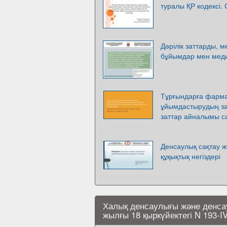
туралы ҚР кодексі.
Дәрілік заттарды, 
бұйымдар мен мед
Тұрғындарға фарма
ұйымдастырудың за
заттар айналымы с
Денсаулық сақтау ж
құқықтық негіздері
Халық денсаулығы және денса
жылғы 18 қыркүйектегі N 193-IV