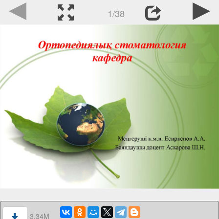
1/38
3.34M