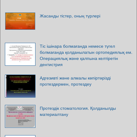
Жасанды тістер, оның түрлері
Тіс ішінара болмағанда немесе түгел
болмағанда қолданылатын ортопедиялық ем.
Операциялық және қалпына келтіретін
дентистрия
Адгезивті және алмалы көпіртәрізді
протездермен, протездеу
Протездік стоматология. Қолданылды
материалтану