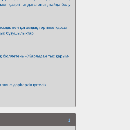
мен қазіргі таңдағы оның пайда болу
сіздік пен қоғамдық тәртіпке қарсы
қық бұзушылықтар
қ бюллетень «Жарғыдан тыс қарым-
я және дәрігерлік қателік