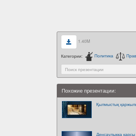
1.40M
Категории:
Политика
Пра
Похожие презентации:
Қылмыстық қаржылы
Денсаулыққа қарсы