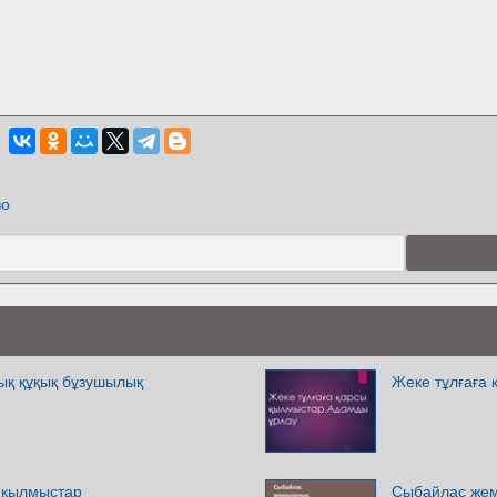
во
қ құқық бұзушылық
Жеке тұлғаға
 қылмыстар
Сыбайлас же