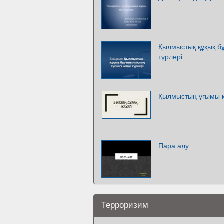
Қылмыстық құқық бұ
түрлері
Қылмыстың ұғымы 
Пара алу
Терроризим