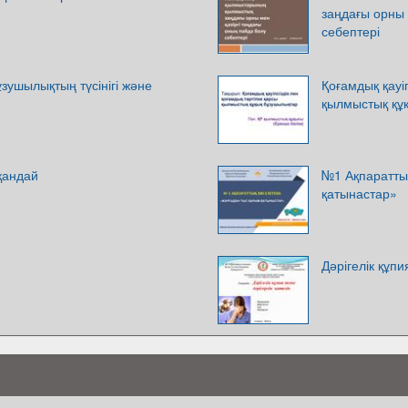
заңдағы орны 
себептері
зушылықтың түсінігі және
Қоғамдық қауіп
қылмыстық құ
қандай
№1 Ақпаратты
қатынастар»
Дәрігелік құпи