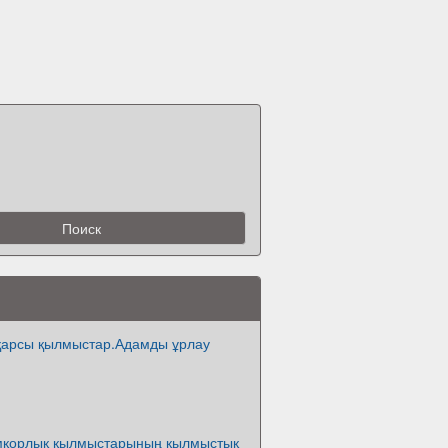
 қарсы қылмыстар.Адамды ұрлау
мқорлық қылмыстарының қылмыстық