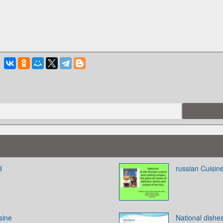
d
russian Cuisin
sine
National dishe