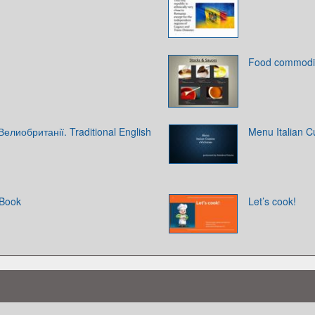
Food commodit
елиобританії. Traditional English
Menu Italian Cu
kBook
Let’s cook!