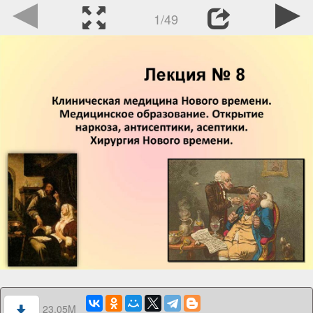
1/49
23.05M