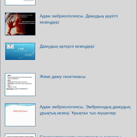
Адам эмбриологиясы. Дамудың қауіпті
кезеңдері
Дамудың қатерлі кезеңдері
Жеке даму генетикасы
Адам эмбриологиясы. Эмбриондық дамудың
ұрықтық кезеңі. Ұрықтан тыс мүшелер
Сперматогенездің генетикалық схемасы