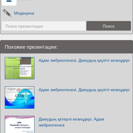
Медицина
Похожие презентации:
Адам эмбриогенезі. Дамудың қауіпті кезеңдері
Адам эмбриогенезі. Дамудың қауіпті кезеңдері
Дамудың қатерлі кезеңдері. Адам
эмбриогенезі