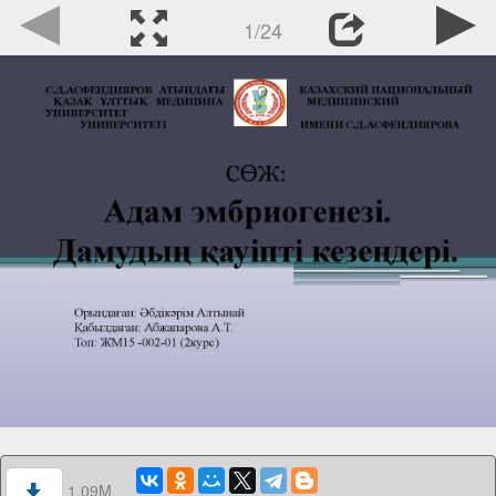
1/24
1.09M