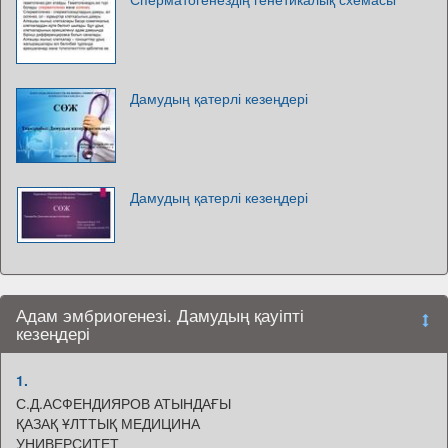
Дамудың қатерлі кезеңдері
Дамудың қатерлі кезеңдері
Адам эмбриогенезі. Дамудың қауіпті
кезеңдері
1.
С.Д.АСФЕНДИЯРОВ АТЫНДАҒЫ
ҚАЗАҚ ҰЛТТЫҚ МЕДИЦИНА
УНИВЕРСИТЕТ