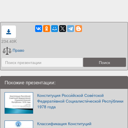
234.40K
Право
Похожие презентации:
Конституция Росси́йской Сове́тской
Федерати́вной Социалисти́ческой Респу́блики
1978 года
Классификация Конституций